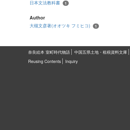
日本文法教科書
1
Author
大槻文彦著(オオツキ フミヒコ)
1
奈良絵本 室町時代物語
中国五県土地・租税資料文庫
Reusing Contents
Inquiry