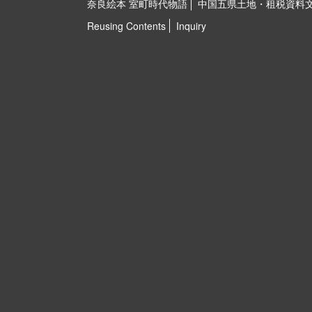
奈良絵本 室町時代物語
中国五県土地・租税資料
Reusing Contents
Inquiry