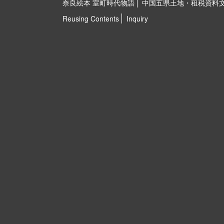
奈良絵本 室町時代物語
中国五県土地・租税資料
Reusing Contents
Inquiry