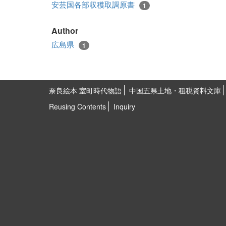
安芸国各部収穫取調原書
1
Author
広島県
1
奈良絵本 室町時代物語
中国五県土地・租税資料文庫
Reusing Contents
Inquiry