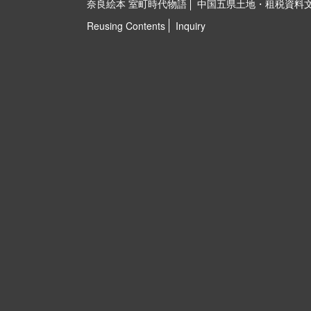
奈良絵本 室町時代物語
中国五県土地・租税資料
Reusing Contents
Inquiry