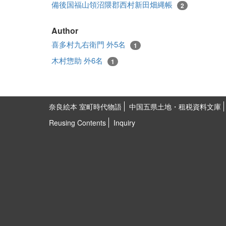
備後国福山領沼隈郡西村新田畑縄帳
2
Author
喜多村九右衛門 外5名
1
木村惣助 外6名
1
奈良絵本 室町時代物語
中国五県土地・租税資料文庫
Reusing Contents
Inquiry