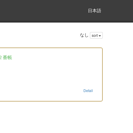
日本語
なし
sort
２番帳
Detail