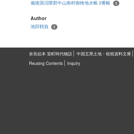
備後国沼隈郡中山南村御検地水帳 2番帳
1
Author
池田靱負
1
奈良絵本 室町時代物語
中国五県土地・租税資料文庫
Reusing Contents
Inquiry