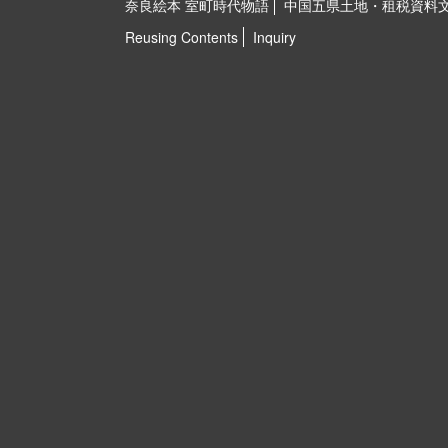
奈良絵本 室町時代物語
中国五県土地・租税資料
Reusing Contents
Inquiry