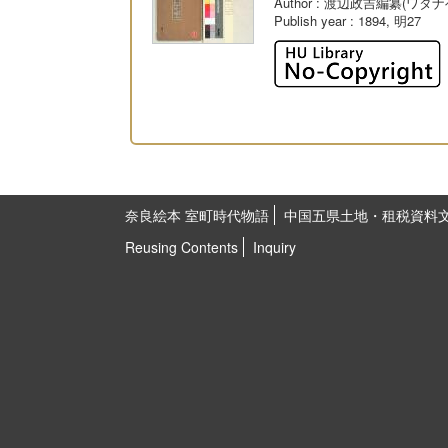
Author
: 渡辺政吉編纂(ワタナ
Publish year
: 1894, 明27
奈良絵本 室町時代物語
中国五県土地・租税資料
Reusing Contents
Inquiry