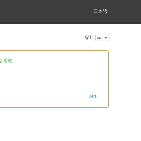
日本語
なし
sort
２番帳
Detail