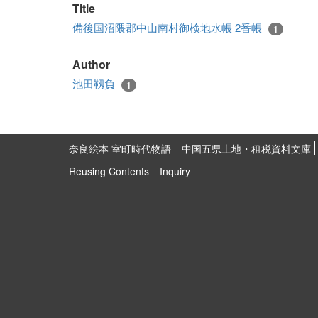
Title
備後国沼隈郡中山南村御検地水帳 2番帳
1
Author
池田靱負
1
奈良絵本 室町時代物語
中国五県土地・租税資料文庫
Reusing Contents
Inquiry