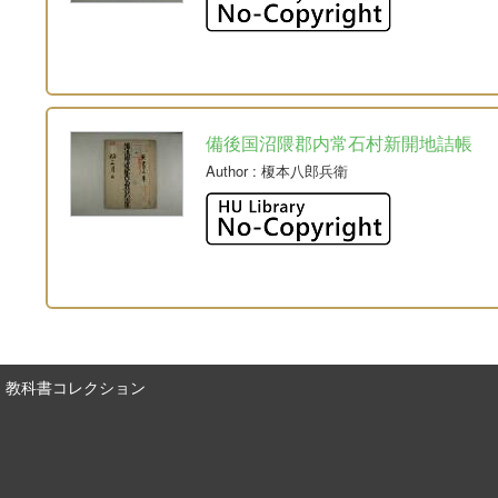
備後国沼隈郡内常石村新開地詰帳
Author
: 榎本八郎兵衛
教科書コレクション