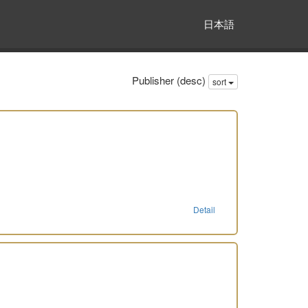
日本語
Publisher (desc)
sort
Detail