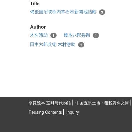
Title
備後国沼隈郡内常石村新開地詰帳
3
Author
木村惣助
榎本八郎兵衛
1
1
田中六郎兵衛 木村惣助
1
奈良絵本 室町時代物語
中国五県土地・租税資料文庫
Reusing Contents
Inquiry