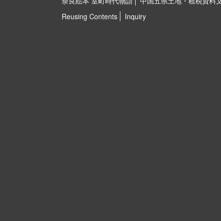
奈良絵本 室町時代物語
中国五県土地・租税資料
Reusing Contents
Inquiry