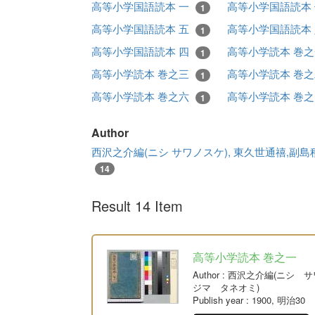
高等小学国語読本 一
高等小学国語読本
1
高等小学国語読本 五
高等小学国語読本
1
高等小学国語読本 四
高等小学読本 巻
1
高等小学読本 巻之三
高等小学読本 巻
1
高等小学読本 巻之六
高等小学読本 巻
1
Author
西沢之介編(ニシ サワノスケ), 東久世通禧,副
14
Result 14 Item
高等小学読本 巻之一
Author
: 西沢之介編(ニシ 
ジマ タネオミ)
Publish year
: 1900, 明治30