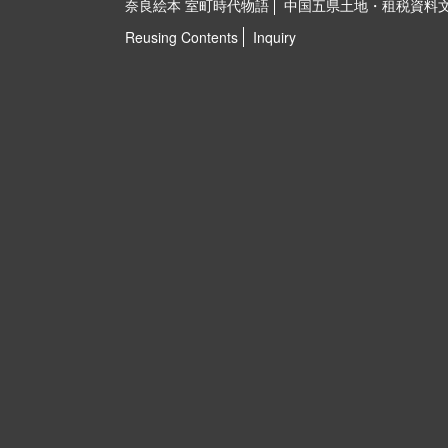
奈良絵本 室町時代物語
中国五県土地・租税資料
Reusing Contents
Inquiry