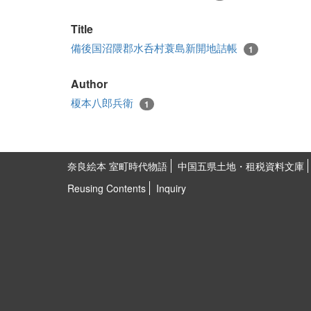
Title
備後国沼隈郡水呑村蓑島新開地詰帳
1
Author
榎本八郎兵衛
1
奈良絵本 室町時代物語
中国五県土地・租税資料文庫
Reusing Contents
Inquiry