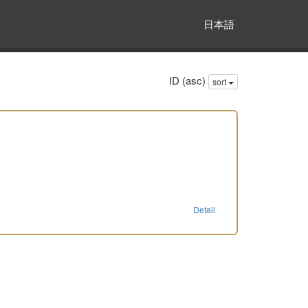
日本語
ID (asc)
sort
Detail