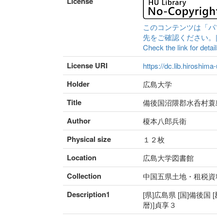
License
このコンテンツは「パ
先をご確認ください。|Content 
Check the link for detail
License URI
https://dc.lib.hiroshima
Holder
広島大学
Title
備後国沼隈郡水呑村蓑
Author
榎本八郎兵衛
Physical size
１２枚
Location
広島大学図書館
Collection
中国五県土地・租税資
Description1
[県]広島県 [国]備後国 
暦)]貞享３