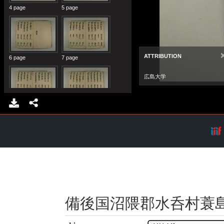
備後国沼隈郡水呑村蓑