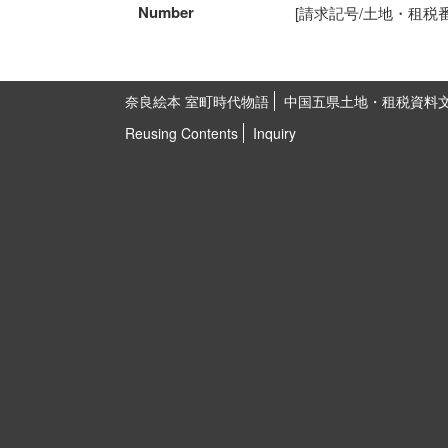
Number
[請求記号/土地・租税番号]5
奈良絵本 室町時代物語
中国五県土地・租税資料
Reusing Contents
Inquiry