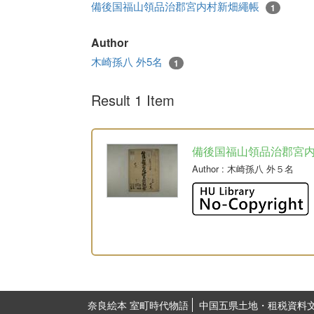
備後国福山領品治郡宮内村新畑繩帳
1
Author
木崎孫八 外5名
1
Result 1 Item
備後国福山領品治郡宮
Author
: 木崎孫八 外５名
奈良絵本 室町時代物語
中国五県土地・租税資料