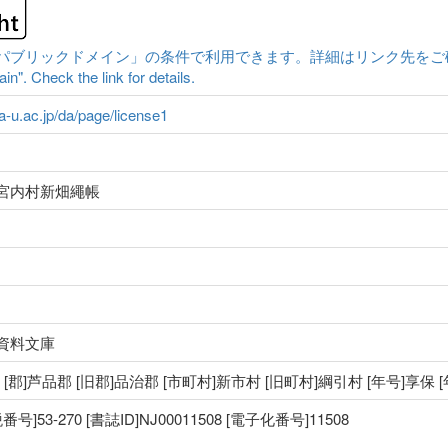
ックドメイン」の条件で利用できます。詳細はリンク先をご確認ください。|Cont
n". Check the link for details.
ma-u.ac.jp/da/page/license1
宮内村新畑繩帳
資料文庫
国 [郡]芦品郡 [旧郡]品治郡 [市町村]新市村 [旧町村]綱引村 [年号]享保 
53-270 [書誌ID]NJ00011508 [電子化番号]11508