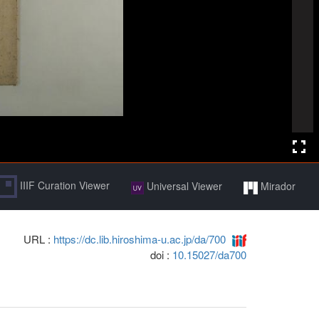
IIIF Curation Viewer
Universal Viewer
Mirador
URL :
https://dc.lib.hiroshima-u.ac.jp/da/700
doi :
10.15027/da700