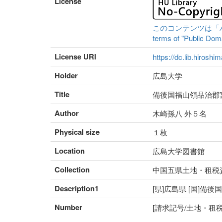
License
このコンテンツは「パブリ
terms of "Public Domai
License URI
https://dc.lib.hiroshi
Holder
広島大学
Title
備後国福山領品治郡
Author
木崎孫八 外５名
Physical size
１枚
Location
広島大学図書館
Collection
中国五県土地・租税
Description1
[県]広島県 [国]備後
Number
[請求記号/土地・租税番号]