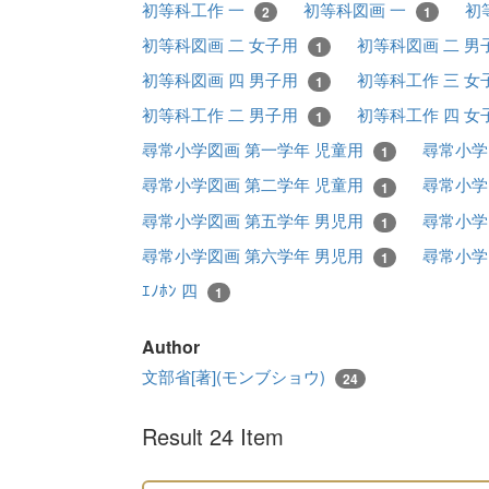
初等科工作 一
初等科図画 一
初
2
1
初等科図画 二 女子用
初等科図画 二 男
1
初等科図画 四 男子用
初等科工作 三 女
1
初等科工作 二 男子用
初等科工作 四 女
1
尋常小学図画 第一学年 児童用
尋常小学
1
尋常小学図画 第二学年 児童用
尋常小学
1
尋常小学図画 第五学年 男児用
尋常小学
1
尋常小学図画 第六学年 男児用
尋常小学
1
ｴﾉﾎﾝ 四
1
Author
文部省[著](モンブショウ)
24
Result 24 Item