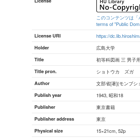
License
このコンテンツは「パブリ
terms of "Public Domai
License URI
https://dc.lib.hiroshi
Holder
広島大学
Title
初等科図画 三 男子
Title pron.
ショトウカ ズガ
Author
文部省[著](モンブシ
Publish year
1943, 昭和18
Publisher
東京書籍
Publisher address
東京
Physical size
15×21cm, 52p