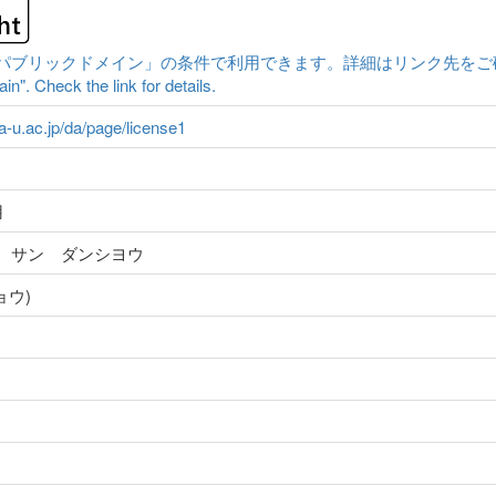
ックドメイン」の条件で利用できます。詳細はリンク先をご確認ください。|Cont
n". Check the link for details.
ma-u.ac.jp/da/page/license1
用
 サン ダンシヨウ
ョウ)