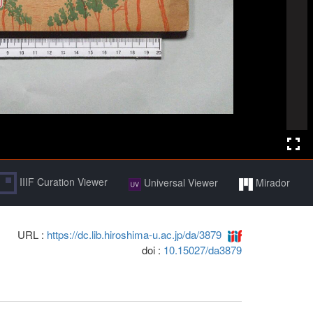
IIIF Curation Viewer
Universal Viewer
Mirador
URL :
https://dc.lib.hiroshima-u.ac.jp/da/3879
doi :
10.15027/da3879