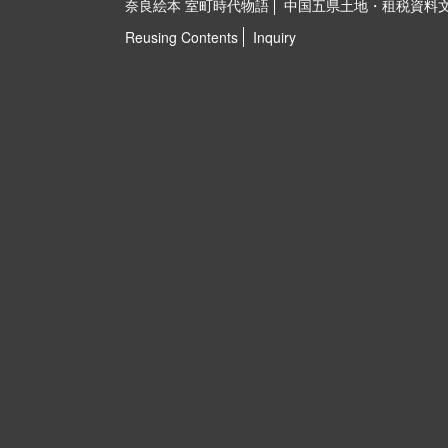
奈良絵本 室町時代物語
中国五県土地・租税資料
Reusing Contents
Inquiry