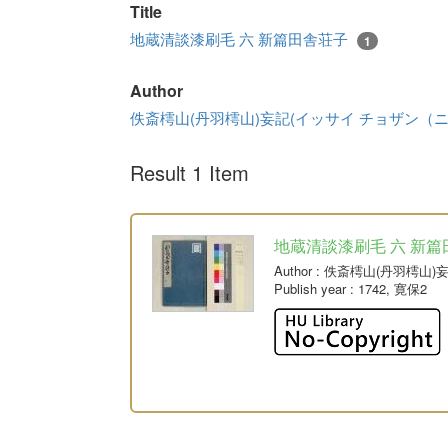
Title
地蔵清談漆刷毛 六 新篇田舎荘子
1
Author
佚斎樗山(丹羽樗山)妄記(イッサイ チョザン（
Result 1 Item
地蔵清談漆刷毛 六 新篇
Author
: 佚斎樗山(丹羽樗山
Publish year
: 1742, 寛保2