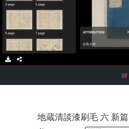
地蔵清談漆刷毛 六 新