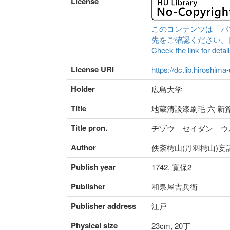
License
このコンテンツは「パ
先をご確認ください。|Content 
Check the link for detail
License URI
https://dc.lib.hiroshima
Holder
広島大学
Title
地蔵清談漆刷毛 六 新
Title pron.
ヂゾウ セイダン ウ
Author
佚斎樗山(丹羽樗山)妄
Publish year
1742, 寛保2
Publisher
和泉屋吉兵衛
Publisher address
江戸
Physical size
23cm, 20丁