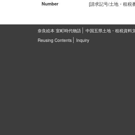
Number
[請求記号/土地・租税番号]5
奈良絵本 室町時代物語
中国五県土地・租税資料
Reusing Contents
Inquiry