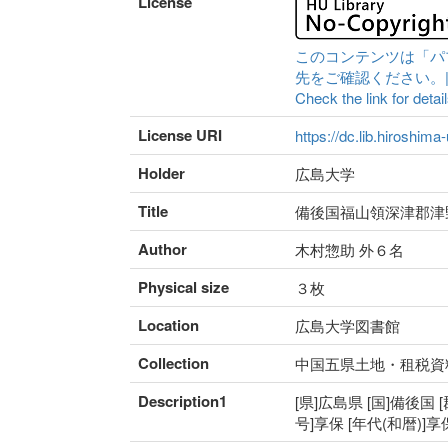
License
このコンテンツは「パ
先をご確認ください。|Content 
Check the link for detail
License URI
https://dc.lib.hiroshima
Holder
広島大学
Title
備後国福山領深津郡津
Author
木村惣助 外６名
Physical size
３枚
Location
広島大学図書館
Collection
中国五県土地・租税資
Description1
[県]広島県 [国]備後国 
号]享保 [年代(和暦)]