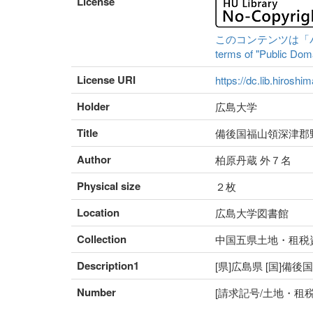
License
このコンテンツは「パブリ
terms of "Public Domai
License URI
https://dc.lib.hiroshi
Holder
広島大学
Title
備後国福山領深津郡
Author
柏原丹蔵 外７名
Physical size
２枚
Location
広島大学図書館
Collection
中国五県土地・租税
Description1
[県]広島県 [国]備後
Number
[請求記号/土地・租税番号]