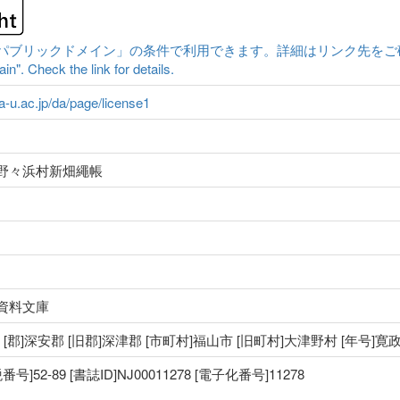
ックドメイン」の条件で利用できます。詳細はリンク先をご確認ください。|Cont
n". Check the link for details.
ma-u.ac.jp/da/page/license1
野々浜村新畑繩帳
資料文庫
国 [郡]深安郡 [旧郡]深津郡 [市町村]福山市 [旧町村]大津野村 [年号]寛政
52-89 [書誌ID]NJ00011278 [電子化番号]11278