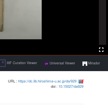
IIIF Curation Viewer
Universal Viewer
Mirador
URL :
https://dc.lib.hiroshima-u.ac.jp/da/929
doi :
10.15027/da929