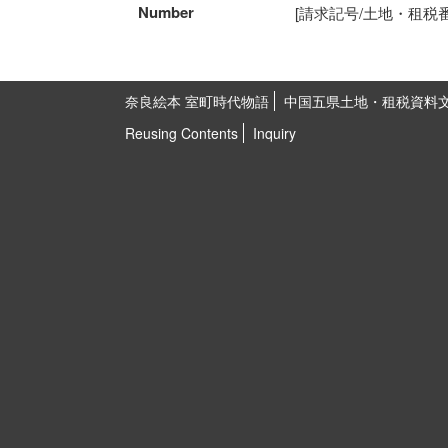
Number
[請求記号/土地・租税番号]5
奈良絵本 室町時代物語
中国五県土地・租税資料
Reusing Contents
Inquiry