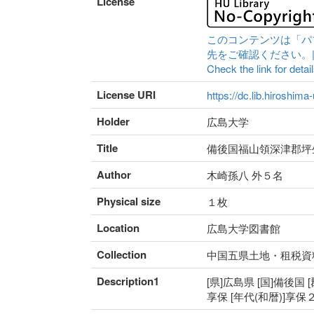
License
このコンテンツは「パ
先をご確認ください。|Content 
Check the link for detail
License URI
https://dc.lib.hiroshima
Holder
広島大学
Title
備後国福山領深津郡坪
Author
木崎孫八 外５名
Physical size
１枚
Location
広島大学図書館
Collection
中国五県土地・租税資
Description1
[県]広島県 [国]備後国 
享保 [年代(和暦)]享保