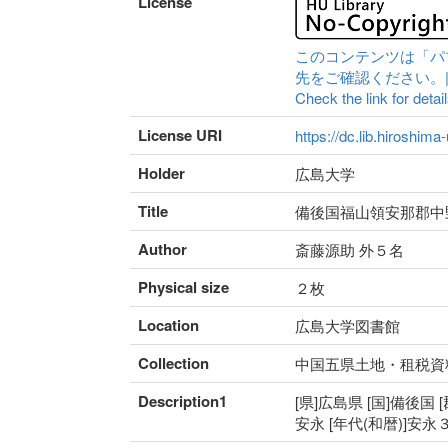
License
このコンテンツは「パ
先をご確認ください。|Content 
Check the link for detail
License URI
https://dc.lib.hiroshima
Holder
広島大学
Title
備後国福山領安那郡中
Author
斎藤源助 外５名
Physical size
２枚
Location
広島大学図書館
Collection
中国五県土地・租税資
Description1
[県]広島県 [国]備後国 
安永 [年代(和暦)]安永