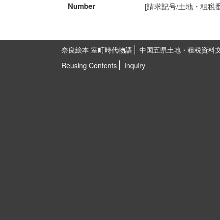
Number
[請求記号/土地・租税番号]5
奈良絵本 室町時代物語
中国五県土地・租税資料
Reusing Contents
Inquiry