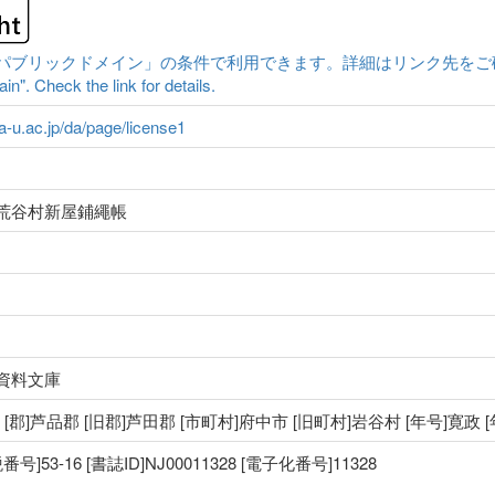
ックドメイン」の条件で利用できます。詳細はリンク先をご確認ください。|Cont
n". Check the link for details.
ma-u.ac.jp/da/page/license1
荒谷村新屋鋪繩帳
資料文庫
国 [郡]芦品郡 [旧郡]芦田郡 [市町村]府中市 [旧町村]岩谷村 [年号]寛政 
53-16 [書誌ID]NJ00011328 [電子化番号]11328