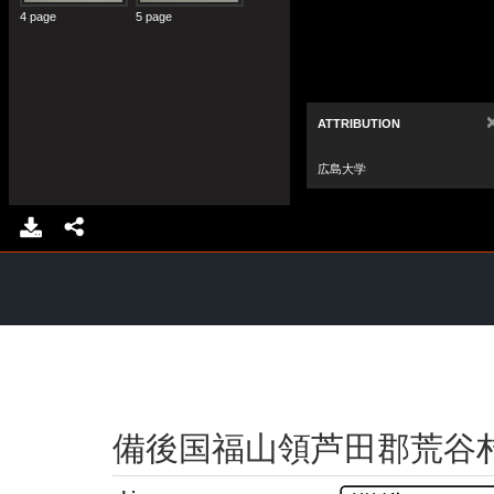
備後国福山領芦田郡荒谷