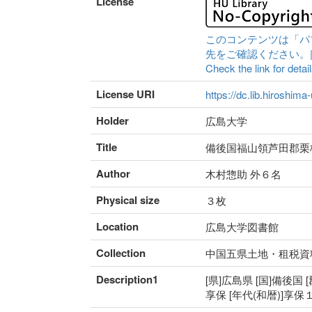
License
このコンテンツは「パ
先をご確認ください。|Content 
Check the link for detail
License URI
https://dc.lib.hiroshima
Holder
広島大学
Title
備後国福山領芦田郡栗
Author
木村惣助 外６名
Physical size
３枚
Location
広島大学図書館
Collection
中国五県土地・租税資
Description1
[県]広島県 [国]備後国 
享保 [年代(和暦)]享保