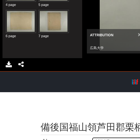
備後国福山領芦田郡栗