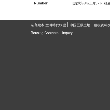
Number
[請求記号/土地・租税番号]5
奈良絵本 室町時代物語
中国五県土地・租税資料
Reusing Contents
Inquiry