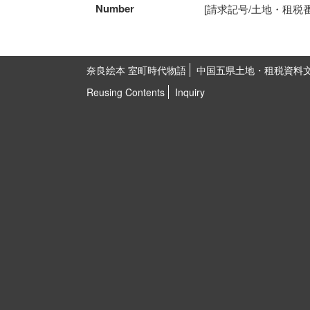
Number
[請求記号/土地・租税番号]5
奈良絵本 室町時代物語
中国五県土地・租税資料
Reusing Contents
Inquiry