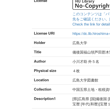
License
このコンテンツは「パ
先をご確認ください。|Content 
Check the link for detail
License URI
https://dc.lib.hiroshima
Holder
広島大学
Title
備後国福山領芦田郡木
Author
小川才助 外５名
Physical size
４枚
Location
広島大学図書館
Collection
中国五県土地・租税資
Description1
[県]広島県 [国]備後国 
宝暦 [年代(和暦)]宝暦