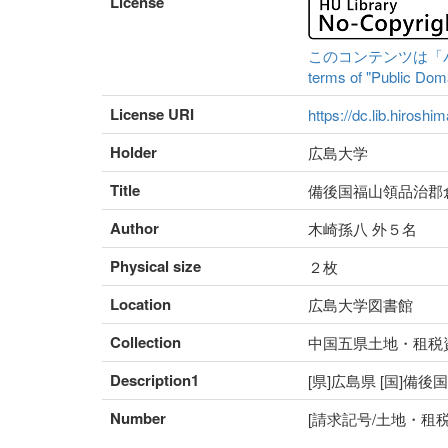
License
このコンテンツは「パブリ
terms of "Public Domai
License URI
https://dc.lib.hiroshi
Holder
広島大学
Title
備後国福山領品治郡
Author
木崎孫八 外５名
Physical size
２枚
Location
広島大学図書館
Collection
中国五県土地・租税
Description1
[県]広島県 [国]備後
Number
[請求記号/土地・租税番号]