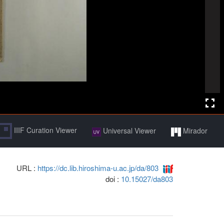
IIIF Curation Viewer
Universal Viewer
Mirador
URL :
https://dc.lib.hiroshima-u.ac.jp/da/803
doi :
10.15027/da803