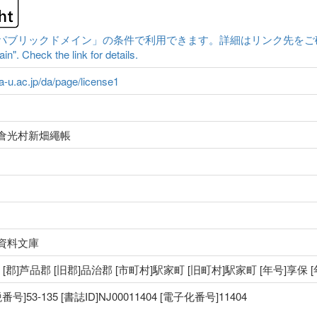
ックドメイン」の条件で利用できます。詳細はリンク先をご確認ください。|Cont
n". Check the link for details.
ma-u.ac.jp/da/page/license1
倉光村新畑繩帳
資料文庫
国 [郡]芦品郡 [旧郡]品治郡 [市町村]駅家町 [旧町村]駅家町 [年号]享保 
53-135 [書誌ID]NJ00011404 [電子化番号]11404