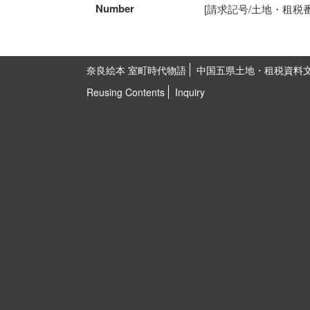
Number
[請求記号/土地・租税番号]5
奈良絵本 室町時代物語
中国五県土地・租税資料
Reusing Contents
Inquiry