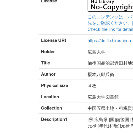
License
このコンテンツは「パ
先をご確認ください。|Content 
Check the link for detail
License URI
https://dc.lib.hiroshima
Holder
広島大学
Title
備後国品治郡近田村地
Author
榎本八郎兵衛
Physical size
４枚
Location
広島大学図書館
Collection
中国五県土地・租税資
Description1
[県]広島県 [国]備後国 
元禄 [年代(和暦)]元禄