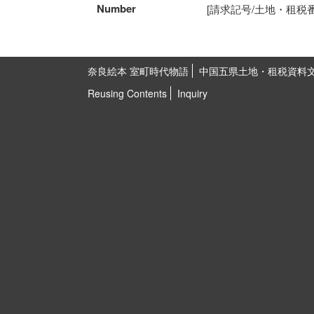
Number
[請求記号/土地・租税番号]5
奈良絵本 室町時代物語
中国五県土地・租税資料
Reusing Contents
Inquiry