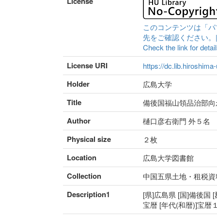
License
このコンテンツは「パ
先をご確認ください。|Content 
Check the link for detail
License URI
https://dc.lib.hiroshima
Holder
広島大学
Title
備後国福山領品治部向
Author
樋口彦右衛門 外５名
Physical size
２枚
Location
広島大学図書館
Collection
中国五県土地・租税資
Description1
[県]広島県 [国]備後国 
宝暦 [年代(和暦)]宝暦