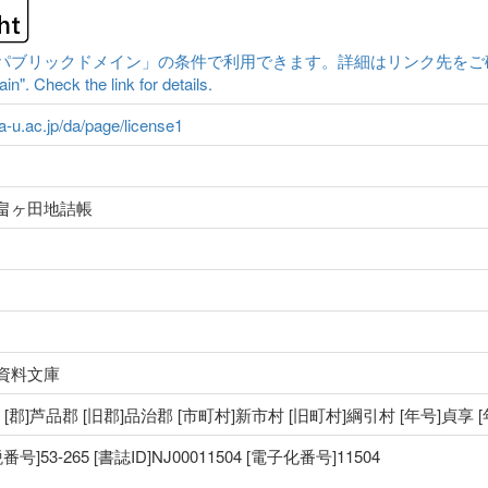
ックドメイン」の条件で利用できます。詳細はリンク先をご確認ください。|Cont
n". Check the link for details.
ma-u.ac.jp/da/page/license1
畠ヶ田地詰帳
資料文庫
国 [郡]芦品郡 [旧郡]品治郡 [市町村]新市村 [旧町村]綱引村 [年号]貞享 
53-265 [書誌ID]NJ00011504 [電子化番号]11504