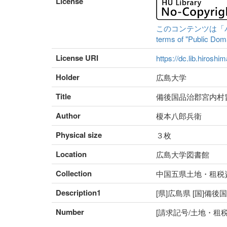
License
このコンテンツは「パブリ
terms of "Public Domai
License URI
https://dc.lib.hiroshi
Holder
広島大学
Title
備後国品治郡宮内村
Author
榎本八郎兵衛
Physical size
３枚
Location
広島大学図書館
Collection
中国五県土地・租税
Description1
[県]広島県 [国]備後
Number
[請求記号/土地・租税番号]