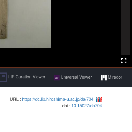
IIIF Curation Viewer
Universal Viewer
Mirador
URL :
https://dc.lib.hiroshima-u.ac.jp/da/704
doi :
10.15027/da704