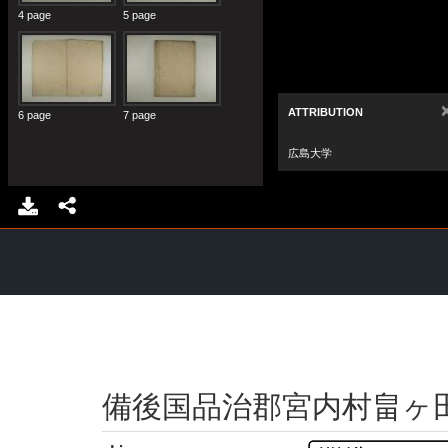
備後国品治郡宮内村畠ヶ