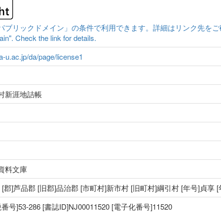
ックドメイン」の条件で利用できます。詳細はリンク先をご確認ください。|Cont
n". Check the link for details.
ma-u.ac.jp/da/page/license1
村新涯地詰帳
資料文庫
国 [郡]芦品郡 [旧郡]品治郡 [市町村]新市村 [旧町村]綱引村 [年号]貞享 
53-286 [書誌ID]NJ00011520 [電子化番号]11520