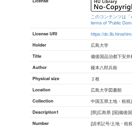
License
このコンテンツは「パブリ
terms of "Public Domai
License URI
https://dc.lib.hiroshi
Holder
広島大学
Title
備後国品治都下安井
Author
榎本八郎兵衛
Physical size
２枚
Location
広島大学図書館
Collection
中国五県土地・租税
Description1
[県]広島県 [国]備後
Number
[請求記号/土地・租税番号]