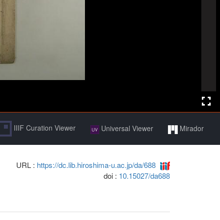
IIIF Curation Viewer
Universal Viewer
Mirador
URL :
https://dc.lib.hiroshima-u.ac.jp/da/688
doi :
10.15027/da688