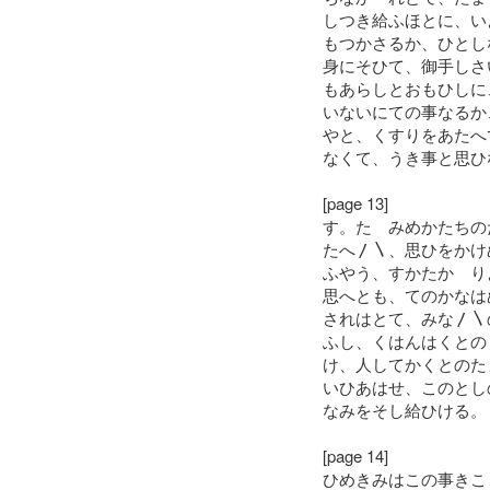
しつき給ふほとに、い
もつかさるか、ひとし
身にそひて、御手しさ
もあらしとおもひしに
いないにての事なるか
やと、くすりをあたへ
なくて、うき事と思ひ
[page 13]
す。たゝみめかたちの
たへ〳〵、思ひをかけ
ふやう、すかたかゝり
思へとも、てのかなは
されはとて、みな〳〵
ふし、くはんはくとの
け、人してかくとのた
いひあはせ、このとし
なみをそし給ひける。
[page 14]
ひめきみはこの事きこ