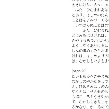
をきにけり。人々、あ
ふたゝひむまれあは
とあり、はしめのたん
ことはをよみつゝくる
いつはらぬことはの
ふたゝひむまれあ
とよみあはせけれは、
きやうもあつとはかり
よくしやうありけるは
しんの御めくみとおほ
けれは、はしめよりの
は、むかしもいまもま
[page 23]
たいもあるヘき事とも
むかしのやかたをしつ
ふ。ひめきみはよの人
やうとは、せんせのち
も御こゝろもうきやか
て、むかしちきりしを
ろかなり。かゝるめて