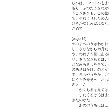
らへは、いつくへもま
もり、ふつたうをねか
うこきさきも、この世
て、それよりしたの人
けきかなしみ給ふなり
さめて
[page 15]
めのまへのうきわかれ
し。さりなから御身た
や。われ〳〵世にある
り。さてなきあとは、
となみもさしをきて、
のあさ日かけ、のとか
す、きちやうをかゝけ
にうらみをそへ、おも
内大しん
かくちるを見てはく
またくるはるはまた
きたのかた
あめのうちにほころ