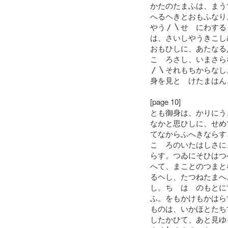
かたのたまふは、まう
へるヘきとおもふなり
やう〳〵せゝにわする
は、さいしやうきこし
おもひしに、あたなる
こゝろさし、いまさら
〳〵それもちからなし
身を見とゝけたまはん
[page 10]
とも御身は、かりにう
なかと思ひしに、せめ
てなからふへきならす
こゝろのいたはしさに
らす。つゐにそひはつ
へて、まことのつまと
るヘし、たつねたまへ
し。ちゝはゝのもとに
ふ。をもかけもかはら
ものは、いかほとたち
したかひて、あと見ゆ