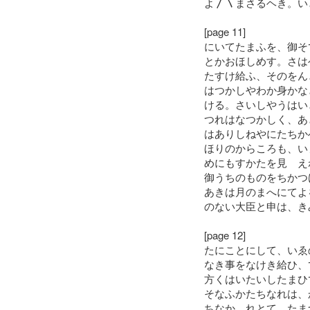
よ〳〵まさるヘき。い
[page 11]
にいてたまふを、御そ
とかおほしめす。さは
たすけ給ふ、そのをん
はつかしやわか身かな
ける。さいしやうはい
つれはなつかしく、あ
はありしねやにたちか
ほりのからころも、い
めにもすかたを見ゝえ
御うちのものをちかつ
あきは月のまへにてよ
のない大臣と申は、き
[page 12]
たにことにして、いゑ
なき事をなけき給ひ、
方くはいたいしたまひ
そなふかたちなれは、
ちなかゝれとて、たま