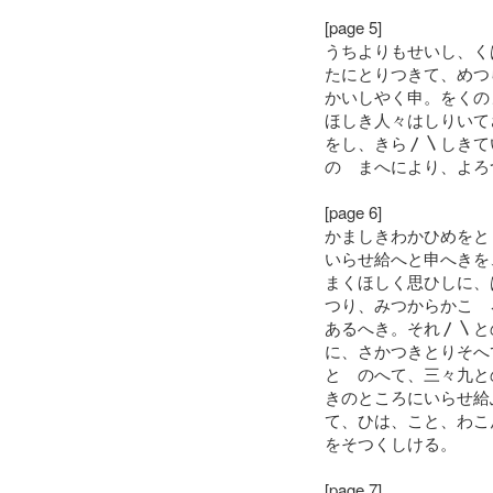
[page 5]
うちよりもせいし、く
たにとりつきて、めつ
かいしやく申。をくの
ほしき人々はしりいて
をし、きら〳〵しきて
のゝまへにより、よろ
[page 6]
かましきわかひめをと
いらせ給へと申へきを
まくほしく思ひしに、
つり、みつからかこゝ
あるへき。それ〳〵と
に、さかつきとりそへ
とゝのへて、三々九と
きのところにいらせ給
て、ひは、こと、わこ
をそつくしける。
[page 7]