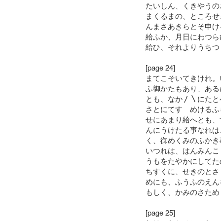
たいしん、くきやうの
まくるまの、ところせ
んまさあきらとそ申け
給ふか、月日にわつら
給ひ、それよりうちつ
[page 24]
まてこそいてきけれ。
ふ御かたもあり、ある
とも、なか〳〵にたと
さとにてすゝめけるふ
せにあまり給へとも、
んにうけたる事なれは
く、御めくみのふかき
いつれは、はんみんこ
うもをたやかにしてた
ちすくに、せきのとさ
めにも、ふうふのえん
もしく、かみのさため
[page 25]