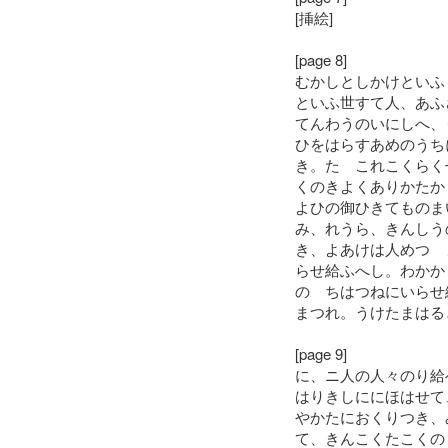
[挿絵]
[page 8]
むかしとしかけといふ
といふ世すて人、あふ
てんわうのいにしへ、
ひをはらすあめのうち
き。たゝこれこくらく
くのきよくありかたか
よひの御ひきてものま
み、れうら、きんしう
き、よあけは人めつゝ
らせ給ふへし。わかか
のゝちはつねにいらせ
まつれ。うけたまはる
[page 9]
に、ニ人の人々のり給
はりきしににほはせて
やかたにおくりつき、
て、きんこくたこくの