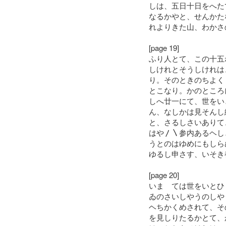
しは、五日十日をへた
なるかやと、せんかた
れよりきた山、わかさ
[page 19]
ふり人とて、この十五
しけれとそうしけれは
り。そのときのちよく
とこなり。かのところ
しへ廿一にて、世をい
ん、なしかは見そんし
と、さるしさいありて
はや〳〵参内あるヘし
うとのはゆめにもしら
ゆるし申さす、いそき
[page 20]
いまゝては世をいとひ
ゐのさいしやうのしや
ヘちかくめされて、そ
を見しりたるかとて、