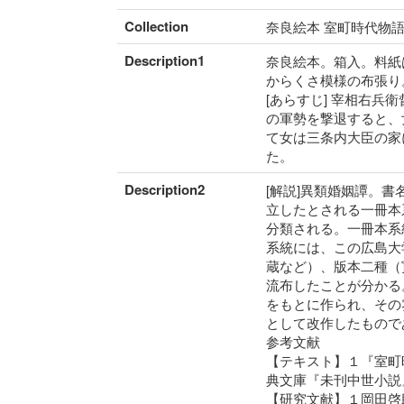
Collection
奈良絵本 室町時代物
Description1
奈良絵本。箱入。料紙
からくさ模様の布張り
[あらすじ] 宰相右
の軍勢を撃退すると、
て女は三条内大臣の家
た。
Description2
[解説]異類婚姻譚。
立したとされる一冊本
分類される。一冊本系
系統には、この広島大
蔵など）、版本二種（
流布したことが分かる
をもとに作られ、その
として改作したもので
参考文献
【テキスト】１『室町
典文庫『未刊中世小説
【研究文献】１岡田啓