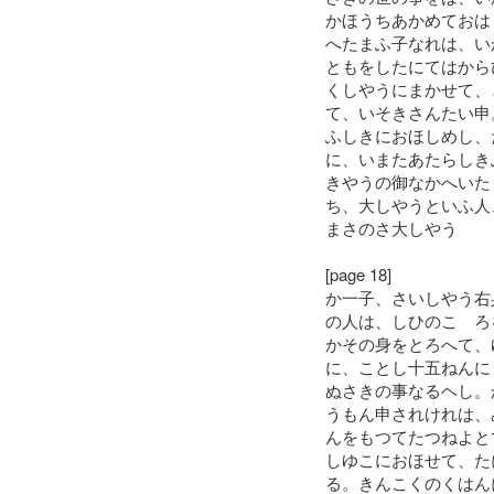
かほうちあかめておは
へたまふ子なれは、い
ともをしたにてはから
くしやうにまかせて、
て、いそきさんたい申
ふしきにおほしめし、
に、いまたあたらしき
きやうの御なかへいた
ち、大しやうといふ人
まさのさ大しやう
[page 18]
か一子、さいしやう右
の人は、しひのこゝろ
かその身をとろへて、
に、ことし十五ねんに
ぬさきの事なるヘし。
うもん申されけれは、
んをもつてたつねよと
しゆこにおほせて、た
る。きんこくのくはん