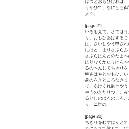
はつとおもひけれは、
うかひて、なにとも御
人々、
[page 21]
いろを見て、さてはう
り。おもひあはするこ
は、さいしやう申され
にはとゝまりさふらふ
さふらはんとのたまへ
はりなくかたりはんへ
るのへんしてちきりを
申さはやとおもひ、い
身のをきところなきま
て、あけくれ御きやう
やうのきたりつゝ、み
るとしのはるのころ、
り、ニ世の
[page 22]
ちきりをむすはんとて
れにもちて候とて、は