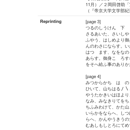
11月）／２岡田啓助
（『帝京大学文学部紀
Reprinting
[page 3]
つるのしうけん 下
さるあいた、さいしや
ふやう、はしめより御
んのわさにならす。い
はつゝます、なをなの
あらす。御身こゝろす
をそへ給ふ事のありか
[page 4]
みつからかちゝはゝの
ひいて、山ちはる〳〵
やうたかきいはほより
なみ、みなきりてをち
ちふみわけて、かた山
いらかをならへ、しつ
らへ、かんやうきうの
むあしもしとろにてめ