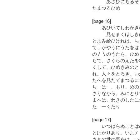
あさひにちるそし
たまつるひめ
[page 16]
あひいてしわかきの
見せまくほしきは
とよみ給ひけれは、ち
て、かやうにうたをは
の〳〵のうたを、ひめ
ちて、さくらのえたを
くして、ひめきみのと
れ。人々をとろき、い
たへを見たてまつるに
ちゝはゝ、もり、めの
さりなから、みにとり
まへは、わきのしたに
たゝ一くたり
[page 17]
いつはらぬことはの
とはかりあり。いよ〳
さきの世の事をは、い