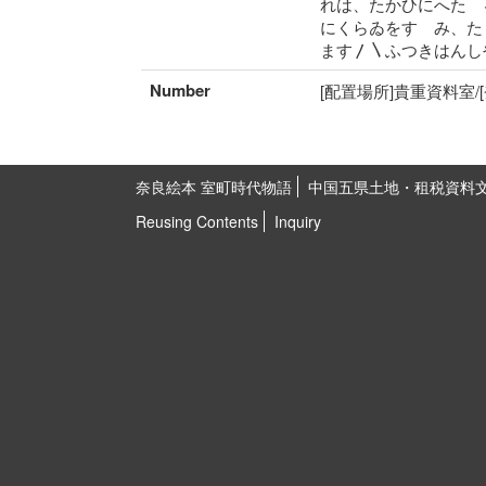
れは、たかひにへたゝ
にくらゐをすゝみ、た
ます〳〵ふつきはんし
Number
[配置場所]貴重資料室/[
奈良絵本 室町時代物語
中国五県土地・租税資料
Reusing Contents
Inquiry