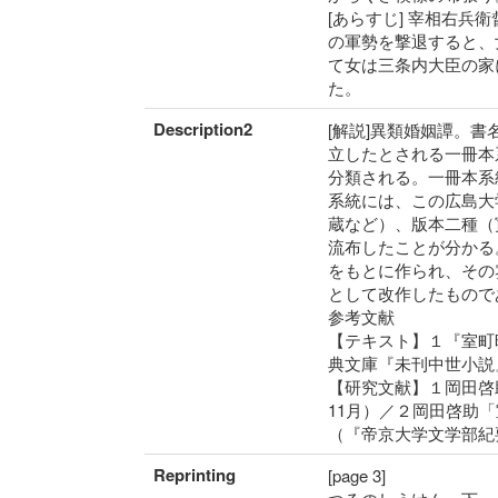
[あらすじ] 宰相右
の軍勢を撃退すると、
て女は三条内大臣の家
た。
Description2
[解説]異類婚姻譚。
立したとされる一冊本
分類される。一冊本系
系統には、この広島大
蔵など）、版本二種（
流布したことが分かる
をもとに作られ、その
として改作したもので
参考文献
【テキスト】１『室町
典文庫『未刊中世小説
【研究文献】１岡田啓
11月）／２岡田啓助
（『帝京大学文学部紀
Reprinting
[page 3]