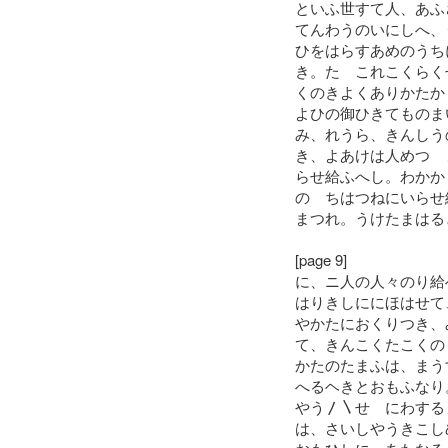
といふ世すて人、あふ
てんわうのいにしへ、
ひをはらすあめのうち
き。たゝこれこくらく
くのきよくありかたか
よひの御ひきてものま
み、れうら、きんしう
き、よあけは人めつゝ
らせ給ふへし。わかか
のゝちはつねにいらせ
まつれ。うけたまはる
[page 9]
に、ニ人の人々のり給
はりきしににほはせて
やかたにおくりつき、
て、きんこくたこくの
かたのたまふは、まう
へるヘきとおもふなり
やう〳〵せゝにわする
は、さいしやうきこし