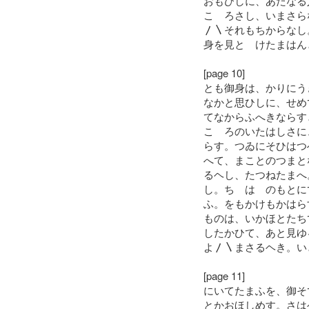
おもひしに、あたなる
こゝろさし、いまさら
〳〵それもちからなし
身を見とゝけたまはん
[page 10]
とも御身は、かりにう
なかと思ひしに、せめ
てなからふへきならす
こゝろのいたはしさに
らす。つゐにそひはつ
へて、まことのつまと
るヘし、たつねたまへ
し。ちゝはゝのもとに
ふ。をもかけもかはら
ものは、いかほとたち
したかひて、あと見ゆ
よ〳〵まさるヘき。い
[page 11]
にいてたまふを、御そ
とかおほしめす。さは