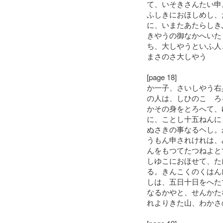
て、いそきさんたい申
ふしきにおほしめし、
に、いまたあたらしき
きやうの御なかへいた
ち、大しやうといふ人
まさのさ大しやう
[page 18]
か一子、さいしやう右
の人は、しひのこゝろ
かその身をとろへて、
に、ことし十五ねんに
ぬさきの事なるヘし。
うもん申されけれは、
んをもつてたつねよと
しゆこにおほせて、た
る。きんこくのくはん
しは、五日十日をへた
なるかやと、せんかた
れよりきた山、わかさ