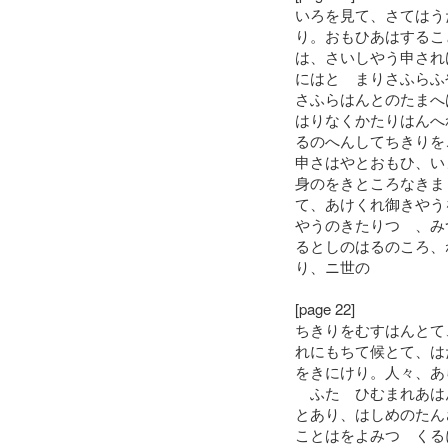
いろを見て、さてはう
り。おもひあはするこ
は、さいしやう申され
にはとゝまりさふらふ
さふらはんとのたまへ
はりなくかたりはんへ
るのへんしてちきりを
申さはやとおもひ、い
身のをきところなきま
て、あけくれ御きやう
やうのきたりつゝ、み
るとしのはるのころ、
り、ニ世の
[page 22]
ちきりをむすはんとて
れにもちて候とて、は
をきにけり。人々、あ
ふたゝひむまれあは
とあり、はしめのたん
ことはをよみつゝくる