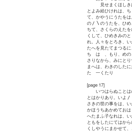
見せまくほしきは
とよみ給ひけれは、ち
て、かやうにうたをは
の〳〵のうたを、ひめ
ちて、さくらのえたを
くして、ひめきみのと
れ。人々をとろき、い
たへを見たてまつるに
ちゝはゝ、もり、めの
さりなから、みにとり
まへは、わきのしたに
たゝ一くたり
[page 17]
いつはらぬことはの
とはかりあり。いよ〳
さきの世の事をは、い
かほうちあかめておは
へたまふ子なれは、い
ともをしたにてはから
くしやうにまかせて、