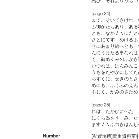
給ひ、それよりうちつ
[page 24]
まてこそいてきけれ。
ふ御かたもあり、ある
とも、なか〳〵にたと
さとにてすゝめけるふ
せにあまり給へとも、
んにうけたる事なれは
く、御めくみのふかき
いつれは、はんみんこ
うもをたやかにしてた
ちすくに、せきのとさ
めにも、ふうふのえん
もしく、かみのさため
[page 25]
れは、たかひにへたゝ
にくらゐをすゝみ、た
ます〳〵ふつきはんし
Number
[配置場所]貴重資料室/[