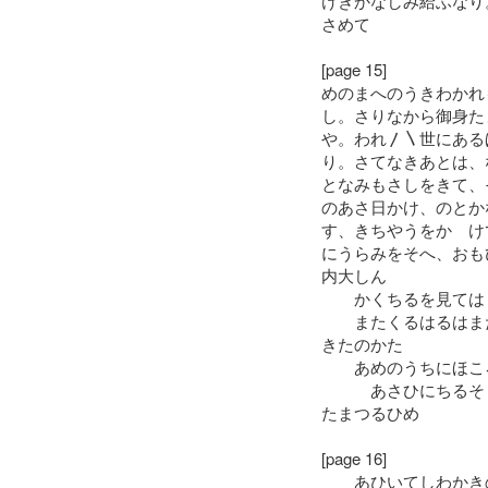
けきかなしみ給ふなり
さめて
[page 15]
めのまへのうきわかれ
し。さりなから御身た
や。われ〳〵世にある
り。さてなきあとは、
となみもさしをきて、
のあさ日かけ、のとか
す、きちやうをかゝけ
にうらみをそへ、おも
内大しん
かくちるを見てはく
またくるはるはまた
きたのかた
あめのうちにほころ
あさひにちるそし
たまつるひめ
[page 16]
あひいてしわかきの