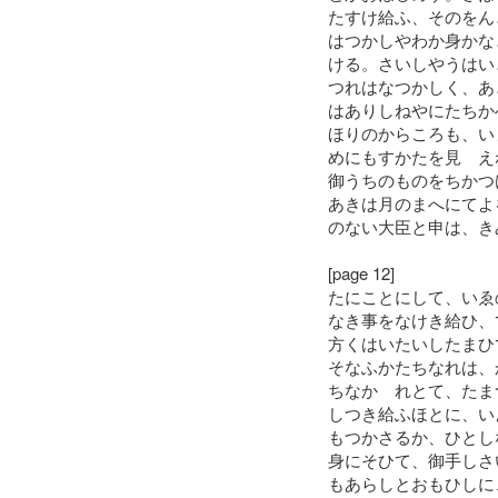
たすけ給ふ、そのをん
はつかしやわか身かな
ける。さいしやうはい
つれはなつかしく、あ
はありしねやにたちか
ほりのからころも、い
めにもすかたを見ゝえ
御うちのものをちかつ
あきは月のまへにてよ
のない大臣と申は、き
[page 12]
たにことにして、いゑ
なき事をなけき給ひ、
方くはいたいしたまひ
そなふかたちなれは、
ちなかゝれとて、たま
しつき給ふほとに、い
もつかさるか、ひとし
身にそひて、御手しさ
もあらしとおもひしに