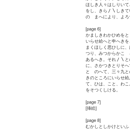
ほしき人々はしりいて
をし、きら〳〵しきて
のゝまへにより、よろ
[page 6]
かましきわかひめをと
いらせ給へと申へきを
まくほしく思ひしに、
つり、みつからかこゝ
あるへき。それ〳〵と
に、さかつきとりそへ
とゝのへて、三々九と
きのところにいらせ給
て、ひは、こと、わこ
をそつくしける。
[page 7]
[挿絵]
[page 8]
むかしとしかけといふ