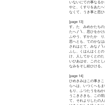
いないにての事なるか
やと、くすりをあたへ
なくて、うき事と思ひ
[page 13]
す。たゝみめかたちの
たへ〳〵、思ひをかけ
ふやう、すかたかゝり
思へとも、てのかなは
されはとて、みな〳〵
ふし、くはんはくとの
け、人してかくとのた
いひあはせ、このとし
なみをそし給ひける。
[page 14]
ひめきみはこの事きこ
らへは、いつくへもま
もり、ふつたうをねか
うこきさきも、この世
て、それよりしたの人