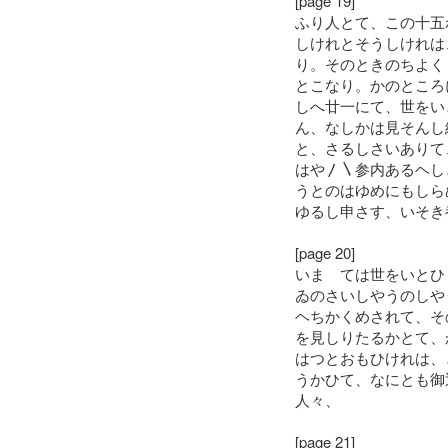
[page 19]
ふり人とて、この十五
しけれとそうしけれは
り。そのときのちよく
とこなり。かのところ
しへ廿一にて、世をい
ん、なしかは見そんし
と、さるしさいありて
はや〳〵参内あるヘし
うとのはゆめにもしら
ゆるし申さす、いそき
[page 20]
いまゝては世をいとひ
ゐのさいしやうのしや
ヘちかくめされて、そ
を見しりたるかとて、
はつとおもひけれは、
うかひて、なにとも御
人々、
[page 21]