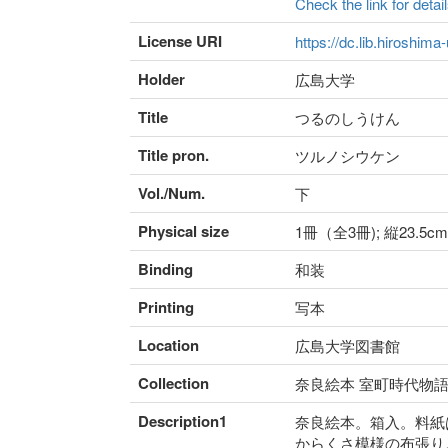
Check the link for detail
License URI
https://dc.lib.hiroshima
Holder
広島大学
Title
つるのしうけん
Title pron.
ツルノシウケン
Vol./Num.
下
Physical size
1冊（全3冊); 縦23.5cm
Binding
和装
Printing
写本
Location
広島大学図書館
Collection
奈良絵本 室町時代物
Description1
奈良絵本。箱入。料紙
からくさ模様の布張り