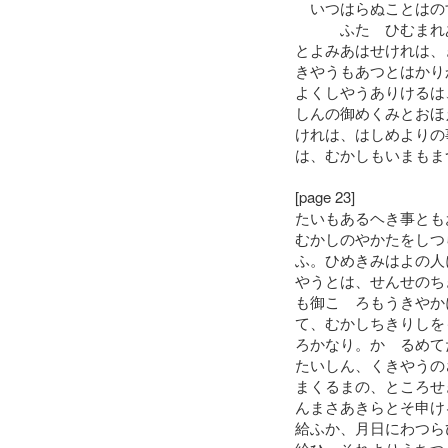
いつはらぬことはの
ふたゝひむまれあ
とよみあはせけれは、
きやうもあつとはかり
よくしやうありけるは
しんの御めくみとおほ
けれは、はしめよりの
は、むかしもいまもま
[page 23]
たいもあるヘき事とも
むかしのやかたをしつ
ふ。ひめきみはよの人
やうとは、せんせのち
も御こゝろもうきやか
て、むかしちきりしを
ろかなり。かゝるめて
たいしん、くきやうの
まくるまの、ところせ
んまさあきらとそ申け
給ふか、月日にわつら