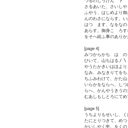
つるのしうけん 下
さるあいた、さいしや
ふやう、はしめより御
んのわさにならす。い
はつゝます、なをなの
あらす。御身こゝろす
をそへ給ふ事のありか
[page 4]
みつからかちゝはゝの
ひいて、山ちはる〳〵
やうたかきいはほより
なみ、みなきりてをち
ちふみわけて、かた山
いらかをならへ、しつ
らへ、かんやうきうの
むあしもしとろにてめ
[page 5]
うちよりもせいし、く
たにとりつきて、めつ
かいしやく申。をくの