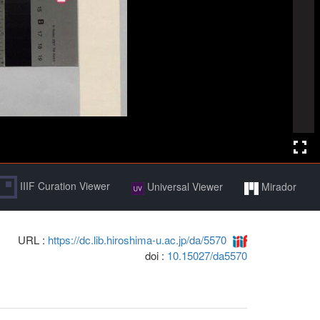
IIIF Curation Viewer
Universal Viewer
Mirador
URL :
https://dc.lib.hiroshima-u.ac.jp/da/5570
doi :
10.15027/da5570