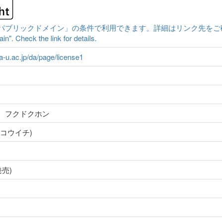
ックドメイン」の条件で利用できます。詳細はリンク先をご確認ください。|Cont
n". Check the link for details.
ma-u.ac.jp/da/page/license1
 フクドクホン
コウイチ)
売)