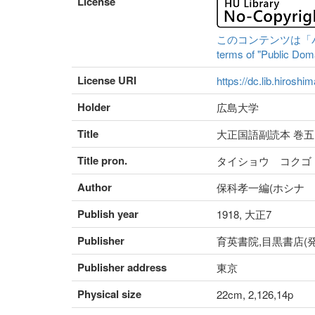
License
このコンテンツは「パブリ
terms of "Public Domai
License URI
https://dc.lib.hiroshi
Holder
広島大学
Title
大正国語副読本 巻五
Title pron.
タイショウ コクゴ
Author
保科孝一編(ホシナ 
Publish year
1918, 大正7
Publisher
育英書院,目黒書店(発
Publisher address
東京
Physical size
22cm, 2,126,14p