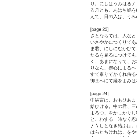
り。にしはうみはる〳
る舟とも、あはち嶋を
えて、日の入は、うみ
[page 23]
さとならては、人なと
いさやかにつくりてあ
ま君、にしにむかひて
たるを見るにつけても
く、あまになりて、お
りなん、御心によるヘ
すて奉りてかくれ侍る
御まへにて経をよみは
[page 24]
中納言は、おもひあま
給ひける。中の君、三
よろつ、をかしかりし
と、わするゝ時なく忍
〳〵しとなき給ふは。
はらたちけれは、をや