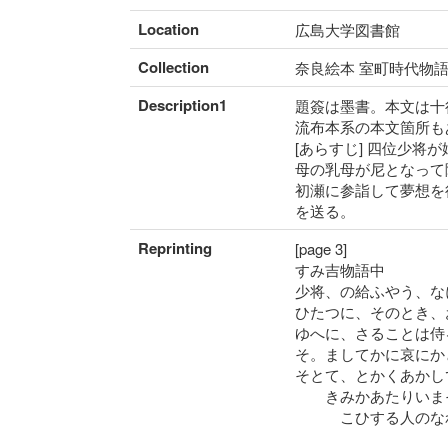
Location
広島大学図書館
Collection
奈良絵本 室町時代物
Description1
題簽は墨書。本文は十
流布本系の本文箇所も
[あらすじ] 四位少
母の乳母が尼となって
初瀬に参詣して夢想を
を送る。
Reprinting
[page 3]
すみ吉物語中
少将、の給ふやう、な
ひたつに、そのとき、
ゆへに、さることは侍
そ。ましてかに哀にか
そとて、とかくあかし
きみかあたりいまそ
こひする人のなれ