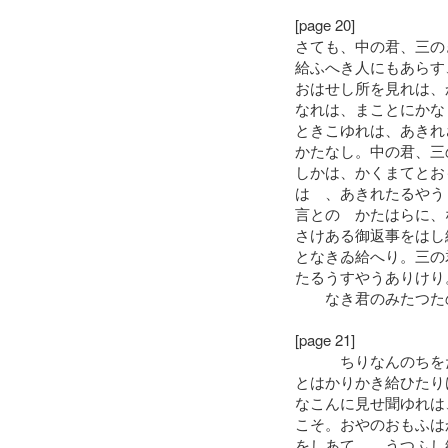
[page 20]
さても、中の君、三の
給ふへき人にもあらす
おはせし所を見れは、
なれは、まことにかな
ときこゆれは、あきれ
かたなし。中の君、三
しかは、かくまてとお
はゝ、あきれたるやう
言とのゝかたはらに、
さけある御返事をはし
となきゐ給へり。三の
たるうすやうありけり
なき君のみたつたの
[page 21]
ちりなんのちをた
とはかりかき給ひたり
なこんに見せ聞ゆれは
こそ。おやのおもふは
をしあてゝ、うつふし