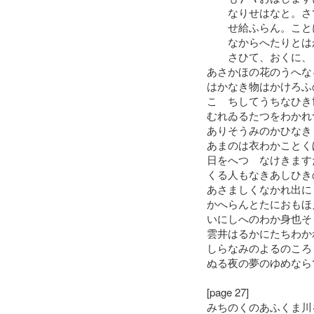
なりせはなと。さて
せ給ふらん。ことに
なからへたりとはか
さひて、おくに、
あさかほの花のうへな
はかなき物はかけろふ
こゝちしてうちなひき
むれゐるたつをわかれ
ありそうみのかひなき
あまのは衣わかことく
日をへつゝなけきます
くる人もなきあしひき
あさましくなかれ出に
かへらんとたにおもほ
いにしへのわか身也そ
雲井はるかにたちわか
しらなみのよるのころ
ぬる夜の夢のゆめなら
[page 27]
みちのくのあふくま川