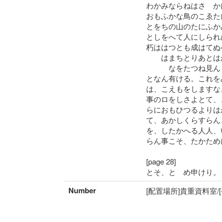
わかみならねはさゝか
おもふかな鳥のこゑた
とをちの山のたにふか
としをへて人にしられ
朽ははつとも成はてぬ
はまちとりあとはか
なをたつね見んし
となん有ける。これを
は、こえもをしますな
事のロをしさよとて、
らにおもひつるよりは
て、あかしくらすらん
を、したかへる人人、
らん事こそ、たかため
[page 28]
とそ、とゝめ申けり。
Number
[配置場所]貴重資料室/[