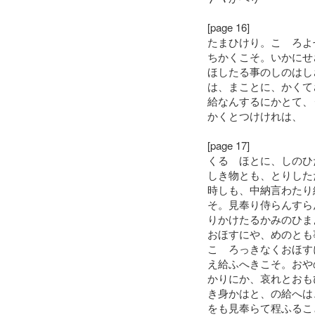
[page 16]
たまひけり。こゝろよ
ちかくこそ。いかにせ
ほしたる事のしのはし
は、まことに、かくて
給なんするにかとて、
かくとつけけれは、
[page 17]
くるゝほとに、しのひ
しき物とも、とりした
時しも、中納言わたり
そ。見奉り侍らんすら
りかけたるかみのひま
おほすにや、めのとも
こゝろっきなくおほす
え給ふへきこそ。おや
かりにか、哀れとおも
き身かはと、の給へは
をも見奉らて程ふるこ