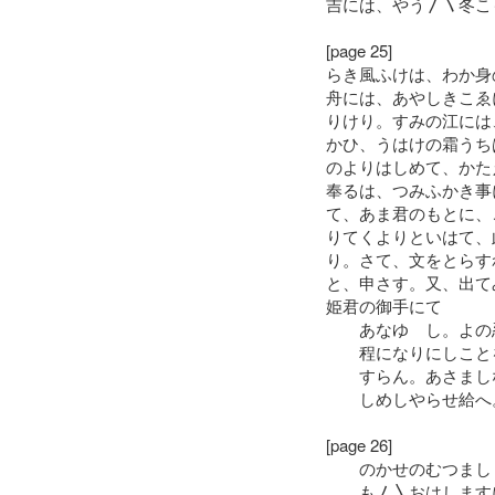
吉には、やう〳〵冬こ
[page 25]
らき風ふけは、わか身
舟には、あやしきこゑ
りけり。すみの江には
かひ、うはけの霜うち
のよりはしめて、かた
奉るは、つみふかき事
て、あま君のもとに、
りてくよりといはて、
り。さて、文をとらす
と、申さす。又、出て
姫君の御手にて
あなゆゝし。よの忍
程になりにしことを
すらん。あさましな
しめしやらせ給へ。
[page 26]
のかせのむつましく
も〳〵おはしますに