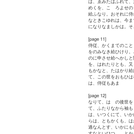
は、ゑみたはふれて、
めくを、こゝろよせの
給ふなり。おそれに侍
なときこゆれは、今ま
になりなましかは。そ
[page 11]
侍従、かくまてのこと
をのみなき給ひけり。
のに申させ給へかしと
を、はれたりとも、又
もかなと、たはかり給
て、この世をおもひは
は、侍従もあま
[page 12]
なりて、はゝの後世を
て、ふたりなから袖も
は、いつくにて、いか
らは、ともかくも、は
過なんとす、いかにも
すなといひつゝ、とか