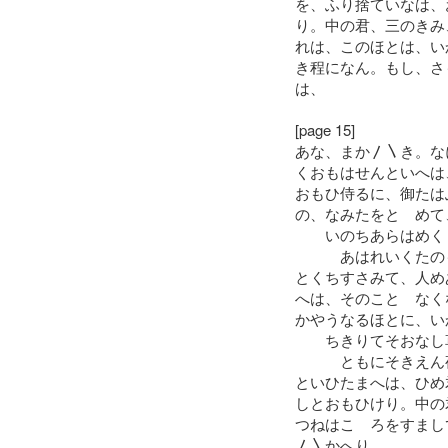
を、ふり捨ていなは、
り。中の君、三のきみ
れは、このほとは、い
き程になん。もし、さ
は、
[page 15]
あな、まか〳〵き。な
くおもはせんといへは
おもひ侍るに、御たは
の、なみたをとゝめて
いのちあらはめくり
あはれいくたのも
とくちすさみて、人め
へは、そのことゝなく
かやうなるほとに、い
ちきりてそおなし草
ともにそきえん夜
といひたまへは、ひめ
しとおもひけり。中の
つねはこゝろをすまし
〳〵かへり