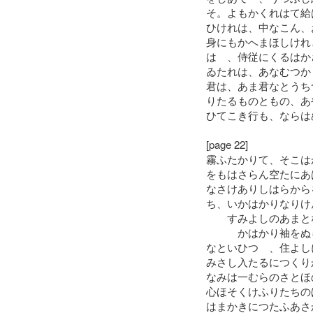
そ。よもかくれはて給
ひけれは、中なこん、
身にもかへまほしけれ
はゝ、侍従にくるはか
ゐたれは、あなむつか
君は、あま君なとうち
りたるものともの、あ
ひてこき行も、ならは
[page 22]
霧ふたかりて、そこは
をもはさらん空たにあ
なさけありしはらから
ち、いかはかりなりけ
すみよしのあまとな
かはかり袖をぬら
なといひつゝ、住よし
みさし入たるにつくり
なみは一むらのさとほ
心ほそくけふりたちの
はまかきにつたふあさ