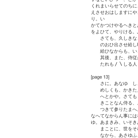
くれまいらせてのちに
えさせおはしますにや
り。い
かてかつけやるヘきと
をよひて、やりける。
さても、久しきなと
のおひ出させ給し時
給ひなからも、いと
其後、また、侍従か
たれも〳〵しる人も
[page 13]
さに。あなゆゝし、
めしくも、かきたえ
へとかや。さても〳
きことなん侍る、よ
つきて参りたまへ。
なへてなからん事には
ゆ。あまきみ、いそき
まことに、世をそむ
なから、あさゆふ、