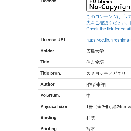
License
このコンテンツは「パ
先をご確認ください。|Content 
Check the link for detail
License URI
https://dc.lib.hiroshima
Holder
広島大学
Title
住吉物語
Title pron.
スミヨシモノガタリ
Author
[作者未詳]
Vol./Num.
中
Physical size
1冊（全3冊); 縦24cm
Binding
和装
Printing
写本