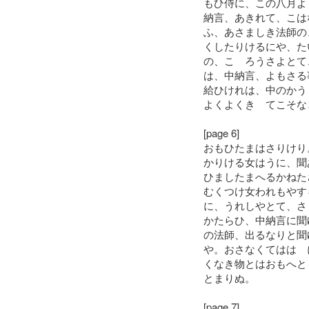
もひ侍に、この八月よ
納言、あきれて、こは
ふ、あさましき法師の
くしたりけるにや、た
の、こゝろうさよとて
は、中納言、よもさる
給ひけれは、中のかう
よくよくきゝてこそな
[page 6]
おもひたまはさりけり
かりける女はうに、聞
ひましたまへるかねた
むくつけ女われもやす
に、うれしやとて、さ
かたらひ、中納言に聞
の法師、出るなりと聞
や。おさなくてははゝ
くなき物とはおもへと
とまりぬ。
[page 7]