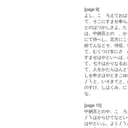
[page 9]
よし、こゝろえておは
て、そこにすませ奉ら
とのはつかしさよ。た
は、中納言とのゝ、か
にて侍へし。北方にこ
給てんなとそ、侍従、
て、むくつけ女にさゝ
すませはやといへは、
て、七十はかりなるお
て、人をかたらはんと
しを申さはやときこゆ
〳〵と、いそきてと、
のすけ、しはくみ、に
な。
[page 10]
中納言とのや、こゝろ
〳〵はからひてなとい
はやといふ。よく〳〵