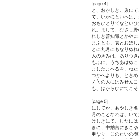
[page 4]
と、おかしきこゑにて
て、いかにといへは、
おもひとりてなといひ
れ。まして、むさし野
れしき善知識とかやに
まふとも、哀とおほし
とに九月にもなりぬれ
人のきみは、ありつき
もふに、うちあはぬこ
ましたまへるを、ねた
つかへよりも、ときめ
〳〵の人にはみせんこ
も、はからひにてこそ
[page 5]
にしてか、あやしき名
月のことなれは、いて
けしきにて、したには
きに、中納言にきこゆ
申なり。このたいの御