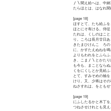
〳〵聞え給へは、中納
たらほとは、はなれ聞
[page 18]
ほすとて、たち給ふを
ほとにそ有ける。侍従
たれは、くしのはこと
り。ころは長月廿日あ
きたまひけんこゝろの
に、かすたえぬねを鳴
よりもわれをとふらふ
き、こま〳〵とかたり
も今も、まことならぬ
くをにくしとか見給ふ
とて、すみそめの袖を
けり。又、少将はその
ねさすれは、をともせ
[page 19]
にふしたるかと木丁を
つねさせけれとも見え