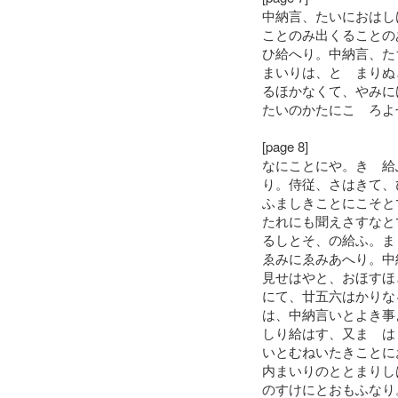
中納言、たいにおはし
ことのみ出くることの
ひ給へり。中納言、た
まいりは、とゝまりぬ
るほかなくて、やみに
たいのかたにこゝろよ
[page 8]
なにことにや。きゝ給
り。侍従、さはきて、
ふましきことにこそと
たれにも聞えさすなと
るしとそ、の給ふ。ま
ゑみにゑみあへり。中
見せはやと、おほすほ
にて、廿五六はかりな
は、中納言いとよき事
しり給はす、又まゝは
いとむねいたきことに
内まいりのととまりし
のすけにとおもふなり