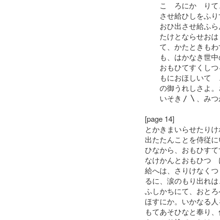
こゝろにかゝりて、
させ給ひしをふりす
おひ出させ給ふらん
たけとならせおはし
て、かたときもわす
も、はかなき世中の
おもひてすくしつる
もにおほしいてゝ、
の御うれしさよ。さ
いそき〳〵、みつか
[page 14]
とかきまいらせたりけ
出たたんことを侍従に
ひなから、おもひすて
なけかんとおもひつゝ
給へは、さりけなくつ
るに、涙のもり出れは
ふしかちにて、おとろ
ほすにか。いかなる人
もてあそひなと奉り、