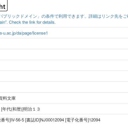
ックドメイン」の条件で利用できます。詳細はリンク先をご確認ください。|Cont
n". Check the link for details.
ma-u.ac.jp/da/page/license1
資料文庫
治 [年代(和暦)]明治１３
IV-56-5 [書誌ID]NJ00012094 [電子化番号]12094