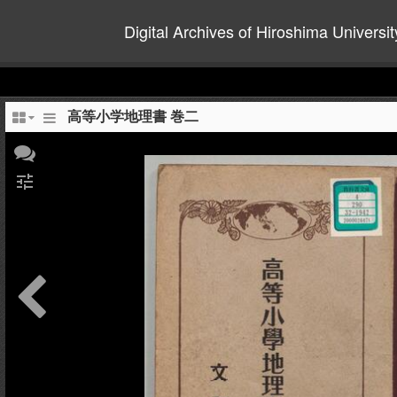
Digital Archives of Hiroshima Universit
高等小学地理書 巻二
tune