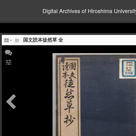
Digital Archives of Hiroshima Universit
国文読本徒然草 全
tune