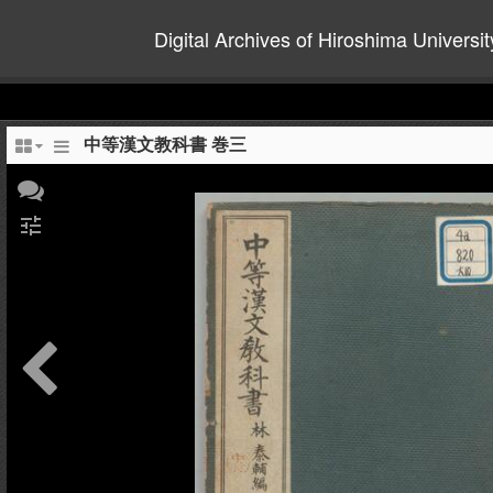
Digital Archives of Hiroshima Universit
中等漢文教科書 巻三
tune