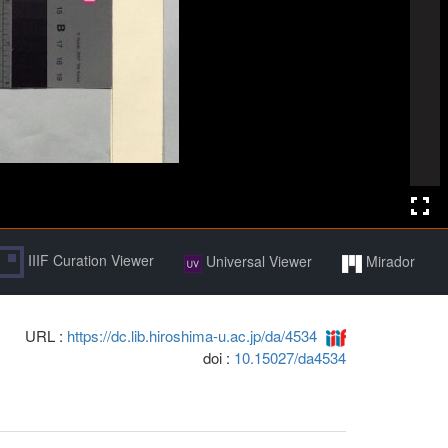
IIIF Curation Viewer
Universal Viewer
Mirador
URL :
https://dc.lib.hiroshima-u.ac.jp/da/4534
doi :
10.15027/da4534