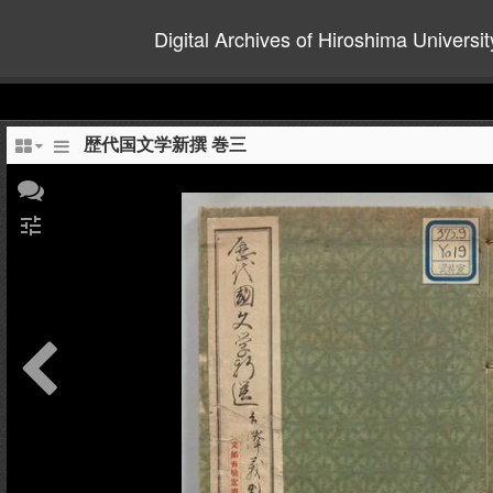
Digital Archives of Hiroshima Universit
歴代国文学新撰 巻三
tune