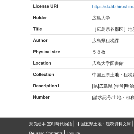
License URI
https://dc.lib.hiroshi
Holder
広島大学
Title
［広島県各郡区］地
Author
広島県租税課
Physical size
５８枚
Location
広島大学図書館
Collection
中国五県土地・租税
Description1
[県]広島県 [年号]明
Number
[請求記号/土地・租税番号]
奈良絵本 室町時代物語
中国五県土地・租税資料文庫
Reusing Contents
Inquiry