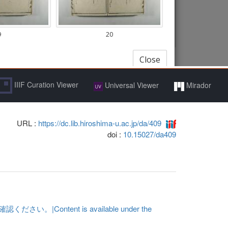
IIIF Curation Viewer
Universal Viewer
Mirador
URL :
https://dc.lib.hiroshima-u.ac.jp/da/409
doi :
10.15027/da409
ent is available under the