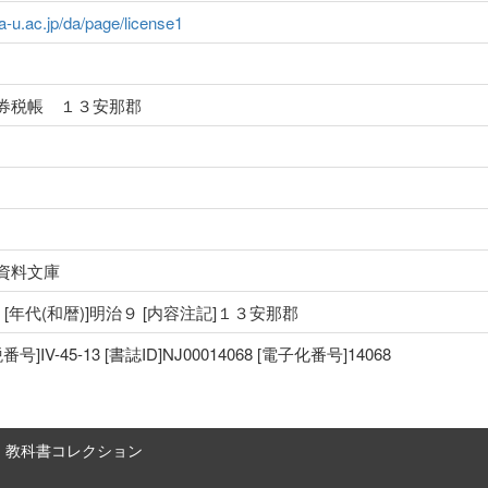
ma-u.ac.jp/da/page/license1
券税帳 １３安那郡
資料文庫
治 [年代(和暦)]明治９ [内容注記]１３安那郡
IV-45-13 [書誌ID]NJ00014068 [電子化番号]14068
教科書コレクション