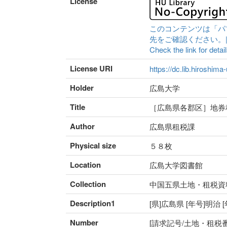
License
このコンテンツは「パ
先をご確認ください。|Content 
Check the link for detail
License URI
https://dc.lib.hiroshima
Holder
広島大学
Title
［広島県各郡区］地券
Author
広島県租税課
Physical size
５８枚
Location
広島大学図書館
Collection
中国五県土地・租税資
Description1
[県]広島県 [年号]明治
Number
[請求記号/土地・租税番号]I