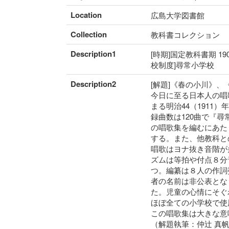
Location
広島大学図書館
Collection
教科書コレクション
Description1
[時期]国定教科書期 19
校制度]尋常小学校
Description2
[解題]《春の小川》
今日に至る日本人の唱
まる明治44（1911
録曲数は120曲で『
の唱歌集を編むにあた
する。また、他教科と
唱歌はヨナ抜き音階が
ズムは等拍や付点８分
つ。編纂は８人の作詞
者の名前は非公表とな
た。児童の心情にそぐ
ほぼ全ての小学校で使
この唱歌集は大きな意
（解題執筆：仲辻 真