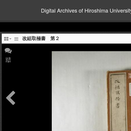
Digital Archives of Hiroshima Universit
改組取極書 第２
tune