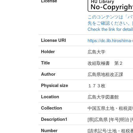
License
このコンテンツは「パ
先をご確認ください。|Content 
Check the link for detail
License URI
https://dc.lib.hiroshima
Holder
広島大学
Title
改組取極書 第２
Author
広島県地租改正課
Physical size
１７３枚
Location
広島大学図書館
Collection
中国五県土地・租税資
Description1
[県]広島県 [年号]明治
Number
[請求記号/土地・租税番号]I