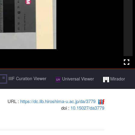
IIIF Curation Viewer
Universal Viewer
Mirador
URL :
https://dc.lib.hiroshima-u.ac.jp/da/3779
doi :
10.15027/da3779