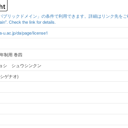
ックドメイン」の条件で利用できます。詳細はリンク先をご確認ください。|Cont
n". Check the link for details.
ma-u.ac.jp/da/page/license1
年制用 巻四
ョシ シュウシンクン
シゲナオ)