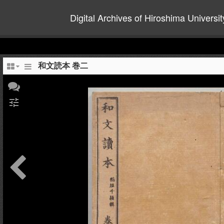
Digital Archives of Hiroshima Universit
和文読本 巻二
tune